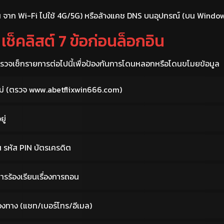
เช่น จาก Wi-Fi ไปใช้ 4G/5G) หรือล้างแคช DNS บนอุปกรณ์ (บน Windo
เช็คลิสต์ 7 ข้อก่อนล็อกอิน
รวจเช็กรายการต่อไปนี้เพื่อป้องกันการโดนหลอกหรือโดนขโมยข้อมูล
อไม่ (ตรวจ www.abetflixwin666.com)
ู่
น รหัส PIN บัตรเครดิต
การร้องเรียนเรื่องการถอน
่องทาง (แชท/เบอร์โทร/อีเมล)