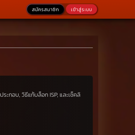
สมัครสมาชิก
เข้าสู่ระบบ
ะกอบ, วิธีแก้บล็อก ISP, และเช็คลิ