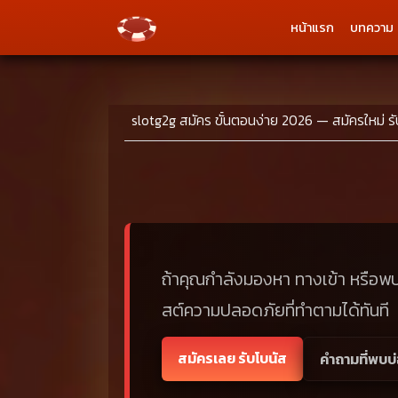
" />
หน้าแรก
บทความ
รับข่
slotg2g สมัคร ขั้นตอนง่าย 2026 — สมัครใหม่ รั
ถ้าคุณกำลังมองหา ทางเข้า หรือพบ
สต์ความปลอดภัยที่ทำตามได้ทันที
สมัครเลย รับโบนัส
คำถามที่พบบ