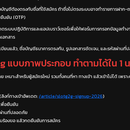
ัญชีต้องตรงกับชื่อที่ใช้สมัคร ถ้าชื่อไม่ตรงระบบอาจทำรายการฝาก-ถอ
สยืนยัน (OTP)
ตระบบปฏิบัติการและแอปเบราว์เซอร์เพื่อให้ฟอร์มการกรอกข้อมูลทำงาน
ลดเอกสาร
เบียนแล้ว, ชื่อบัญชีธนาคารตรงกัน, รูปเอกสารชัดเจน, และรหัสผ่านที่
2g แบบภาพประกอบ ทำตามได้ใน 1 น
่าย เหมาะสำหรับผู้สมัครใหม่ รวมทั้งคนที่หา ทางเข้า แล้วเข้าไม่ได้ เพรา
 (ลิงก์ทางเข้าอัพเดต:
/article/slotg2g-signup-2026
)
พื่อยืนยัน
ผ่านที่ปลอดภัย
บร้องขอ แล้วกดยืนยันการสมัคร