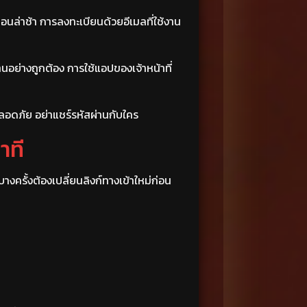
นล่าช้า การลงทะเบียนด้วยอีเมลที่ใช้งาน
อย่างถูกต้อง การใช้แอปของเจ้าหน้าที่
ปลอดภัย อย่าแชร์รหัสผ่านกับใคร
าที
ะบางครั้งต้องเปลี่ยนลิงก์ทางเข้าใหม่ก่อน