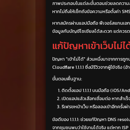
ภาพประกอบในแต่ละขั้นตอนช่วยลดความสับ
หากไม่ถึงให้เช็กถังข้อความหรือตั้งค่า 
หากสมัครผ่านแอปมือถือ ฟีเจอร์สแกนเอกสารจ
ข้อมูลกับบัญชีโซเชียลได้สะดวก แต่ควรตร
แก้ปัญหาเข้าเว็บไม่ได้:
ปัญหา "เข้าไม่ได้" ส่วนหนึ่งมาจากการถูกบล
Cloudflare 1.1.1.1 ซึ่งมีรีวิวจากผู้ใช้จริง (อ้
ขั้นตอนพื้นฐาน:
ติดตั้งแอป 1.1.1.1 บนมือถือ (iOS/Andr
เปิดแอปแล้วเลือกเชื่อมต่อ หากสำเร็
รีเฟรชหน้าเว็บ หรือลองเข้าอีกครั้งผ่
ข้อดีของ 1.1.1.1: ช่วยแก้ปัญหา DNS resol
จากชุมชนพบว่าใช้งานได้จริง แต่หาก ISP 