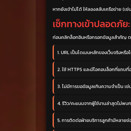
หากยังเข้าไม่ได้ ให้ลองสลับเครือข่าย (
เช็กทางเข้าปลอดภัย: 
ก่อนคลิกล็อกอินหรือกรอกข้อมูลสำคัญ ต
1. URL เป็นโดเมนหลักของเว็บจริงหรื
2. ใช้ HTTPS และมีไอคอนล็อกที่แถบที่อย
3. ไม่มีการขอข้อมูลเกินความจำเป็น เช่
4. รีวิว/คะแนนจากผู้ใช้งานล่าสุดไม่พบ
5. การติดต่อฝ่ายบริการลูกค้ามีหลายช