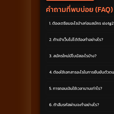
คำถามที่พบบ่อย (FAQ)
1. ต้องเตรียมอะไรบ้างก่อนสมัคร slotg
2. ถ้าเข้าเว็บไม่ได้ต้องทำอย่างไร?
3. สมัครใหม่มีโบนัสอะไรบ้าง?
4. ต้องใช้เอกสารอะไรในการยืนยันตัวต
5. การถอนเงินใช้เวลานานเท่าไร?
6. ถ้าลืมรหัสผ่านจะทำอย่างไร?