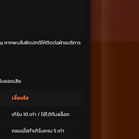
ำคัญ หากพบสิ่งผิดปกติให้ติดต่อฝ่ายบริการ
รคืนยอดเสีย
เงื่อนไข
เทิร์น 10 เท่า / ใช้ได้กับสล็อต
ถอนเมื่อทำเทิร์นครบ 5 เท่า