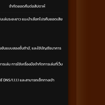
จำกัดยอดคืนต่อสัปดาห์
้นเล่นระยะยาว แนะนำเลือกโปรคืนยอดเสีย
รยืนยันแบบสองชั้นถ้ามี, และใช้บัญชีธนาคาร
ล่น การใช้เครื่องมือจำกัดการเล่นที่เว็บ
ี DNS/1.1.1.1 และสามารถเช็กทางเข้า