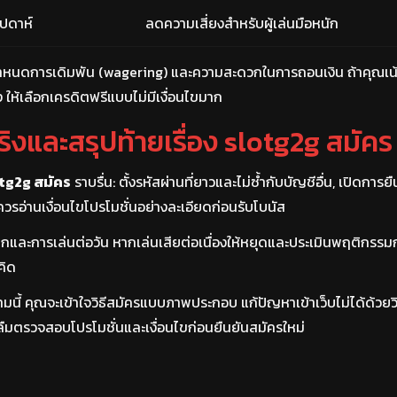
ัปดาห์
ลดความเสี่ยงสำหรับผู้เล่นมือหนัก
อกำหนดการเดิมพัน (wagering) และความสะดวกในการถอนเงิน ถ้าคุณเน
ให้เลือกเครดิตฟรีแบบไม่มีเงื่อนไขมาก
ริงและสรุปท้ายเรื่อง slotg2g สมัคร
tg2g สมัคร
ราบรื่น: ตั้งรหัสผ่านที่ยาวและไม่ซ้ำกับบัญชีอื่น, เปิดกา
รอ่านเงื่อนไขโปรโมชั่นอย่างละเอียดก่อนรับโบนัส
ละการเล่นต่อวัน หากเล่นเสียต่อเนื่องให้หยุดและประเมินพฤติกรรมการเ
คิด
ี้ คุณจะเข้าใจวิธีสมัครแบบภาพประกอบ แก้ปัญหาเข้าเว็บไม่ได้ด้วยวิธ
าลืมตรวจสอบโปรโมชั่นและเงื่อนไขก่อนยืนยันสมัครใหม่